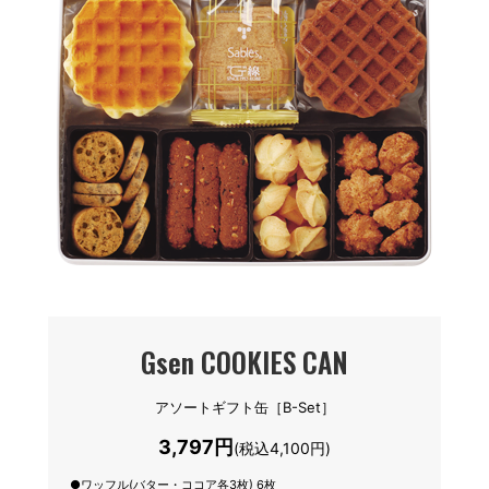
Gsen COOKIES CAN
アソートギフト缶［B-Set］
3,797円
(税込4,100円)
●ワッフル(バター・ココア各3枚) 6枚